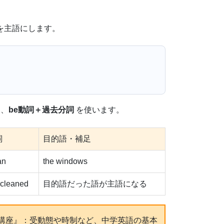
を主語にします。
は、
be動詞＋過去分詞
を使います。
詞
目的語・補足
an
the windows
 cleaned
目的語だった語が主語になる
講座』：受動態や時制など、中学英語の基本