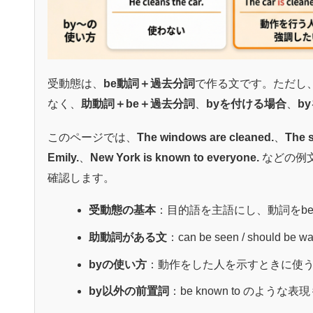
受動態は、
be動詞＋過去分詞
で作る文です。ただし、Bo
なく、
助動詞＋be＋過去分詞
、
byを付ける場合
、
b
このページでは、
The windows are cleaned.
、
The s
Emily.
、
New York is known to everyone.
などの例
確認します。
受動態の基本
：目的語を主語にし、動詞をb
助動詞がある文
：can be seen / should be 
byの使い方
：動作をした人を示すときに使
by以外の前置詞
：be known to のような