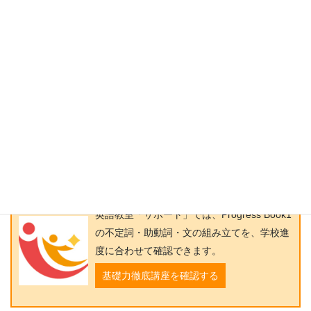
不定詞でつまずく場合、
to＋動詞の原形
だけを覚えていても、後
ろに続く語まで読めていないことがあります。
特に
to have hot dogs for lunch
のような文では、「to have」
だけで終わらず、
何を食べるのか
、
いつ食べるのか
まで含めて読
むことが大切です。
Progress Book1では、文法事項を単独で覚えるだけでなく、例文
の中で「どこまでがひとまとまりか」を見ていく必要がありま
す。不定詞も、
like / want
の後ろで何を説明しているのかを確認
しながら練習しましょう。
英語教室「サポート」では、Progress Book1
の不定詞・助動詞・文の組み立てを、学校進
度に合わせて確認できます。
基礎力徹底講座を確認する