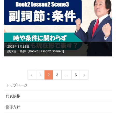
2023年8月14日
副詞節：条件【Book2 Lesson2 Scene3】
«
1
2
3
…
6
»
トップページ
代表挨拶
指導方針